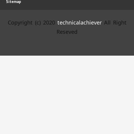
Sitemap
Copyright (c) 2020
technicalachiever
All Right
Reseved