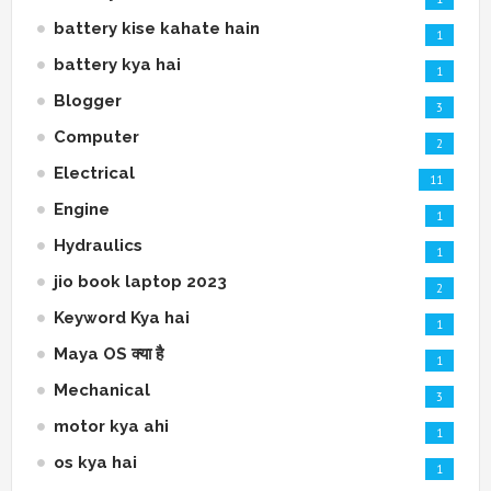
battery kise kahate hain
1
battery kya hai
1
Blogger
3
Computer
2
Electrical
11
Engine
1
Hydraulics
1
jio book laptop 2023
2
Keyword Kya hai
1
Maya OS क्या है
1
Mechanical
3
motor kya ahi
1
os kya hai
1